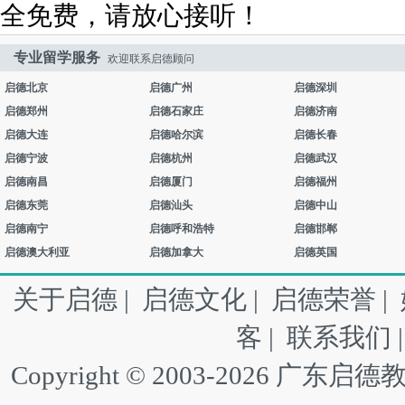
全免费，请放心接听！
专业留学服务
欢迎联系启德顾问
启德北京
启德广州
启德深圳
启德郑州
启德石家庄
启德济南
启德大连
启德哈尔滨
启德长春
启德宁波
启德杭州
启德武汉
启德南昌
启德厦门
启德福州
启德东莞
启德汕头
启德中山
启德南宁
启德呼和浩特
启德邯郸
启德澳大利亚
启德加拿大
启德英国
关于启德
|
启德文化
|
启德荣誉
|
客
|
联系我们
Copyright © 2003-2026 广东启德教