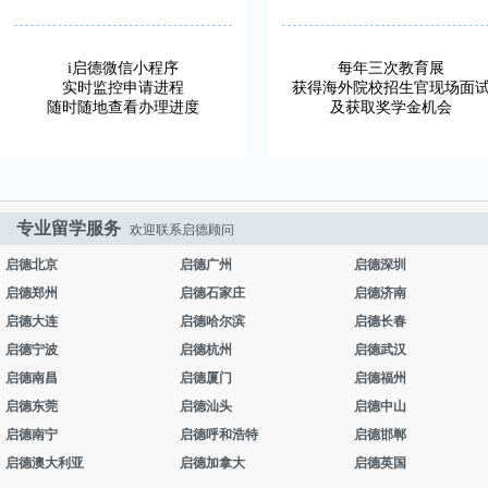
i启德微信小程序
每年三次教育展
实时监控申请进程
获得海外院校招生官现场面
随时随地查看办理进度
及获取奖学金机会
专业留学服务
欢迎联系启德顾问
启德北京
启德广州
启德深圳
启德郑州
启德石家庄
启德济南
启德大连
启德哈尔滨
启德长春
启德宁波
启德杭州
启德武汉
启德南昌
启德厦门
启德福州
启德东莞
启德汕头
启德中山
启德南宁
启德呼和浩特
启德邯郸
启德澳大利亚
启德加拿大
启德英国