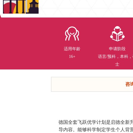
适用年龄
申请阶段
16+
语言/预科，本科，
士
咨
德国全套飞跃优学计划是启德全新
导内容。能够科学制定学生个人背