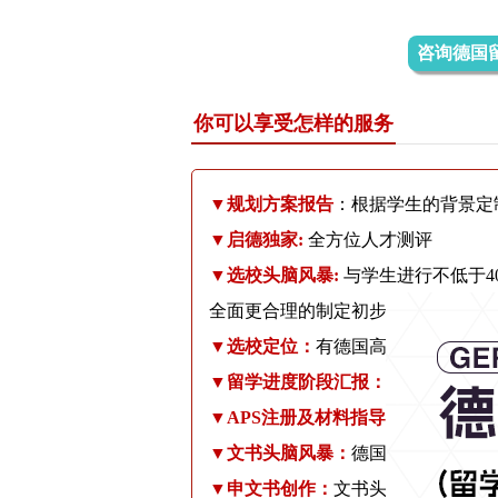
咨询德国
你可以享受怎样的服务
▼规划方案报告
：根据学生的背景定
▼
启德独家:
全方位人才测评
▼
选校头脑风暴:
与学生进行不低于
全面更合理的制定初步学校方案和提
▼
选校定位：
有德国高端策划老师完
▼
留学进度阶段汇报：
在首次签署定
▼
APS注册及材料指导：
提供APS
▼
文书头脑风暴：
德国资深文案老师
▼
申文书创作：
文书头脑风暴后，由