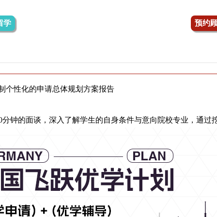
留学
预约
制个性化的申请总体规划方案报告
40分钟的面谈，深入了解学生的自身条件与意向院校专业，通过
升建议
成学生的精准查校及定校方案
校确认书前，会按季度发送留学进度阶段汇报，以便学生及时了
审核的注册及材料指导，由资深德国文案老师提供3次流程辅导（
与学生进行不低于40分钟的面谈，使得学生全面了解申请院校文
德国资深文案老师进行申请文书创作